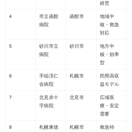
経営
4
市立函館
函館市
地域中
病院
核・救急
対応
5
砂川市立
砂川市
地方中
病院
核・効率
型
6
手稲渓仁
札幌市
民間高収
会病院
益モデル
7
北見赤十
北見市
広域医
字病院
療・安定
需要
8
札幌東徳
札幌市
救急特