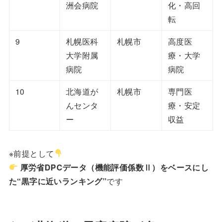
洲会病院
化・高回
転
9
札幌医科
札幌市
高度医
大学附属
療・大学
病院
病院
10
北海道が
札幌市
専門医
んセンタ
療・安定
ー
収益
※前提として
厚労省DPCデータ（機能評価係数Ⅱ）をベースにし
た“黒字に近いランキング”
です