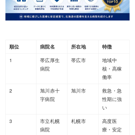
順位
病院名
所在地
特徴
1
帯広厚生
帯広市
地域中
病院
核・高稼
働率
2
旭川赤十
旭川市
救急・急
字病院
性期に強
い
3
市立札幌
札幌市
高度医
病院
療・安定