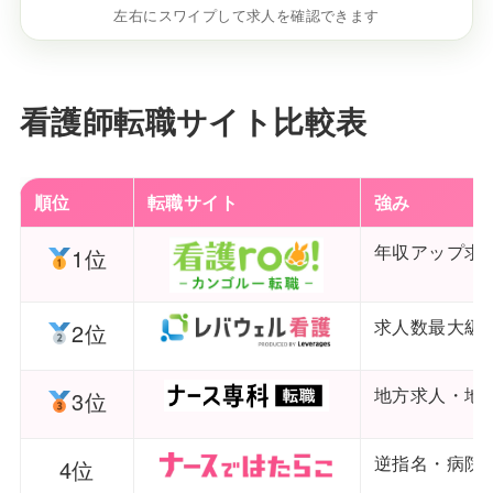
左右にスワイプして求人を確認できます
看護師転職サイト比較表
順位
転職サイト
強み
年収アップ求
1位
求人数最大級
2位
地方求人・地
3位
逆指名・病院
4位