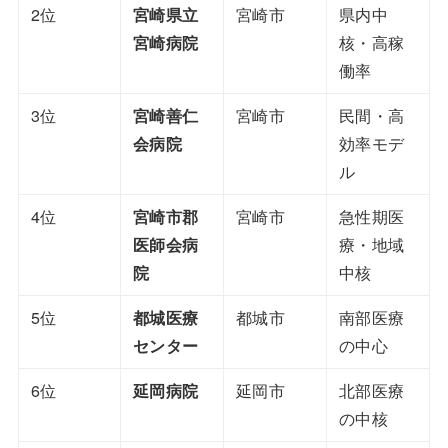
2位
宮崎県立
宮崎市
県内中
宮崎病院
核・高稼
働率
3位
宮崎善仁
宮崎市
民間・高
会病院
効率モデ
ル
4位
宮崎市郡
宮崎市
急性期医
医師会病
療・地域
院
中核
5位
都城医療
都城市
南部医療
センター
の中心
6位
延岡病院
延岡市
北部医療
の中核