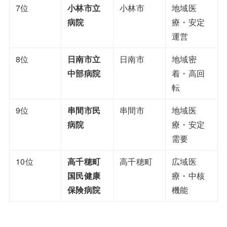
7位
小林市立
小林市
地域医
病院
療・安定
運営
8位
日南市立
日南市
地域密
中部病院
着・高回
転
9位
串間市民
串間市
地域医
病院
療・安定
需要
10位
高千穂町
高千穂町
広域医
国民健康
療・中核
保険病院
機能