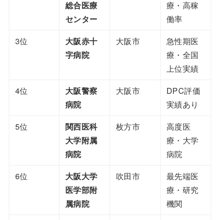
総合医療
療・高稼
センター
働率
3位
大阪赤十
大阪市
急性期医
字病院
療・全国
上位実績
4位
大阪警察
大阪市
DPC評価
病院
実績あり
5位
関西医科
枚方市
高度医
大学附属
療・大学
病院
病院
6位
大阪大学
吹田市
最先端医
医学部附
療・研究
属病院
機関