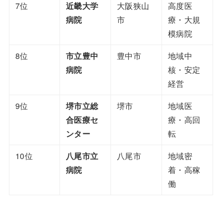
7位
近畿大学
大阪狭山
高度医
病院
市
療・大規
模病院
8位
市立豊中
豊中市
地域中
病院
核・安定
経営
9位
堺市立総
堺市
地域医
合医療セ
療・高回
ンター
転
10位
八尾市立
八尾市
地域密
病院
着・高稼
働