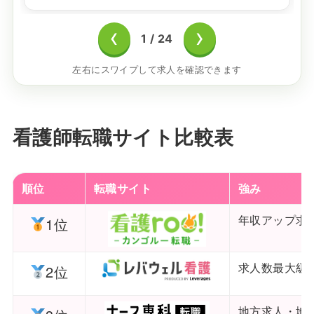
‹
›
1
/
24
左右にスワイプして求人を確認できます
看護師転職サイト比較表
順位
転職サイト
強み
年収アップ求
1位
求人数最大級
2位
地方求人・地