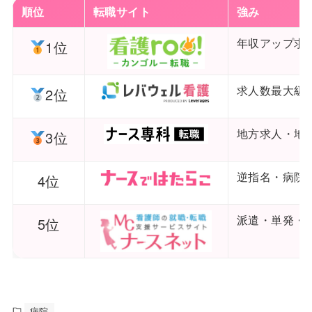
順位
転職サイト
強み
年収アップ求
1位
求人数最大級
2位
地方求人・地
3位
逆指名・病院
4位
派遣・単発・
5位
病院