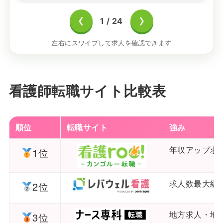
‹
›
1
/
24
左右にスワイプして求人を確認できます
看護師転職サイト比較表
順位
転職サイト
強み
年収アップ求
1位
求人数最大級
2位
地方求人・地
3位