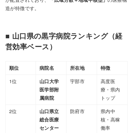
造が特徴です。
■ 山口県の黒字病院ランキング（経
営効率ベース）
順位
病院名
所在地
特徴
1位
山口大学
宇部市
高度医
医学部附
療・県内
属病院
トップ
2位
山口県立
防府市
県内中
総合医療
核・高稼
センター
働率