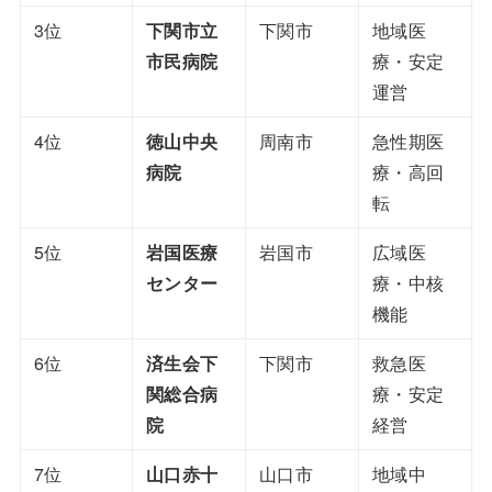
3位
下関市立
下関市
地域医
市民病院
療・安定
運営
4位
徳山中央
周南市
急性期医
病院
療・高回
転
5位
岩国医療
岩国市
広域医
センター
療・中核
機能
6位
済生会下
下関市
救急医
関総合病
療・安定
院
経営
7位
山口赤十
山口市
地域中