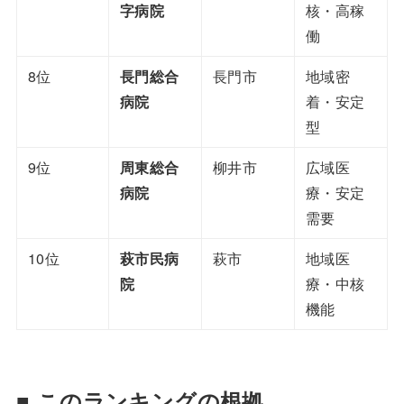
字病院
核・高稼
働
8位
長門総合
長門市
地域密
病院
着・安定
型
9位
周東総合
柳井市
広域医
病院
療・安定
需要
10位
萩市民病
萩市
地域医
院
療・中核
機能
■ このランキングの根拠